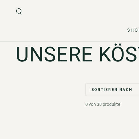
Ähnliche Produkte
ZUM INHALT
SPRINGEN
SHO
KOLLEKTION
UNSERE KÖS
SORTIEREN NACH
0 von 38 produkte