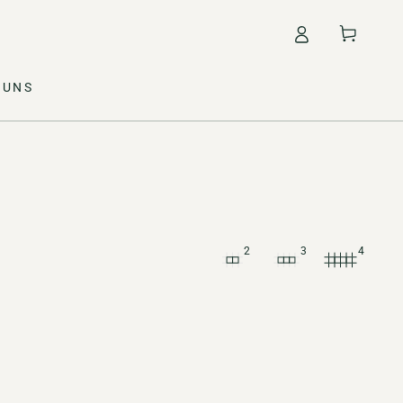
Warenkorb
 UNS
2
3
4